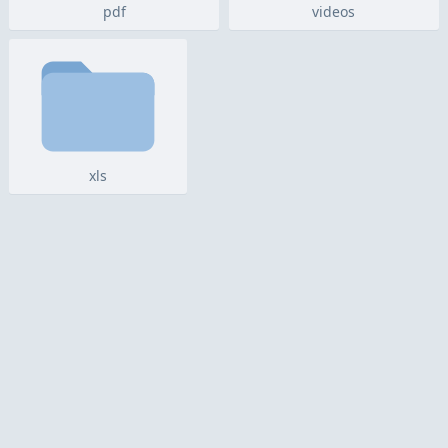
pdf
videos
xls