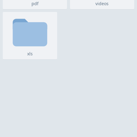
pdf
videos
xls