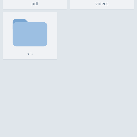
pdf
videos
xls