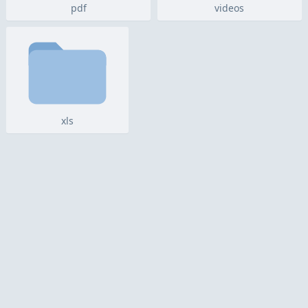
pdf
videos
xls