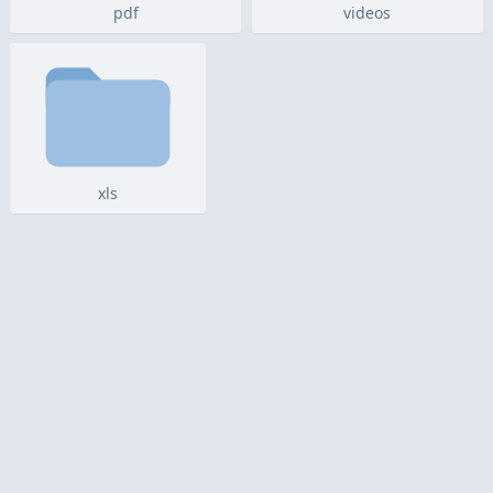
pdf
videos
xls