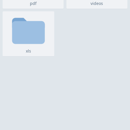
pdf
videos
xls