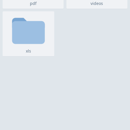
pdf
videos
xls