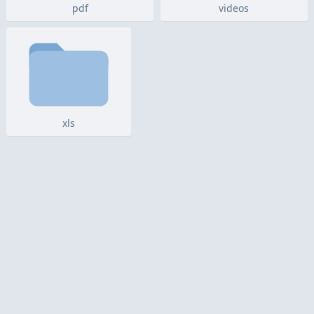
pdf
videos
xls