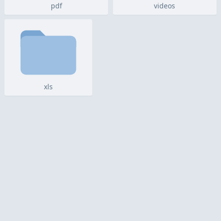
pdf
videos
xls