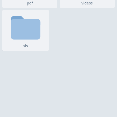
pdf
videos
xls