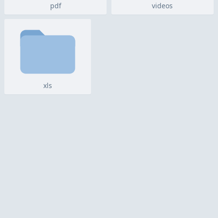
pdf
videos
xls