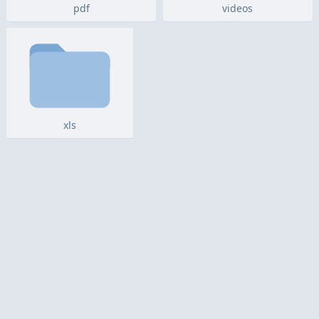
pdf
videos
xls