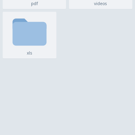
pdf
videos
xls