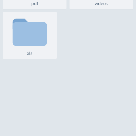
pdf
videos
xls