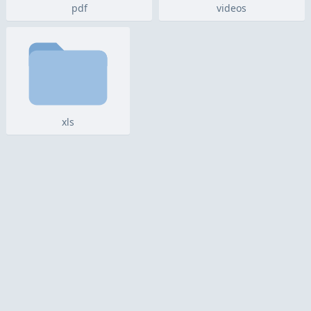
pdf
videos
xls