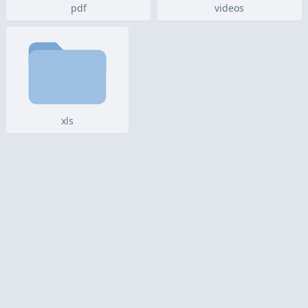
pdf
videos
xls