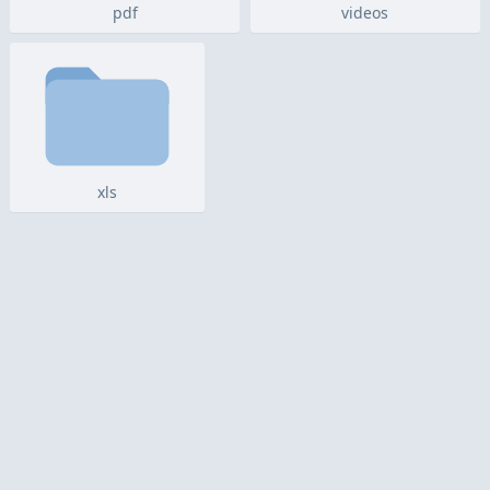
pdf
videos
xls